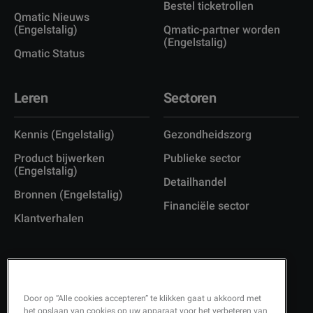
Bestel ticketrollen
Qmatic Nieuws
(Engelstalig)
Qmatic-partner worden
(Engelstalig)
Qmatic Status
Leren
Sectoren
Kennis (Engelstalig)
Gezondheidszorg
Product bijwerken
Publieke sector
(Engelstalig)
Detailhandel
Bronnen (Engelstalig)
Financiële sector
Klantverhalen
Door op “Alle cookies accepteren” te klikken gaat u akkoord met
Copyright © 2026 Q-Matic AB
het opslaan van cookies op uw apparaat voor het verbeteren van