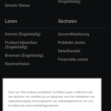
(Engelstalig)
Qmatic Status
Leren
Sectoren
Kennis (Engelstalig)
Gezondheidszorg
Product bijwerken
Publieke sector
(Engelstalig)
Detailhandel
Bronnen (Engelstalig)
Financiële sector
Klantverhalen
Door op “Alle cookies accepteren” te klikken gaat u akkoord met
Copyright © 2026 Q-Matic AB
het opslaan van cookies op uw apparaat voor het verbeteren van
websitenavigatie, het analyseren van websitegebruik en om ons
Privacybeleid (Engelstalig)
te helpen bij onze marketingprojecten.