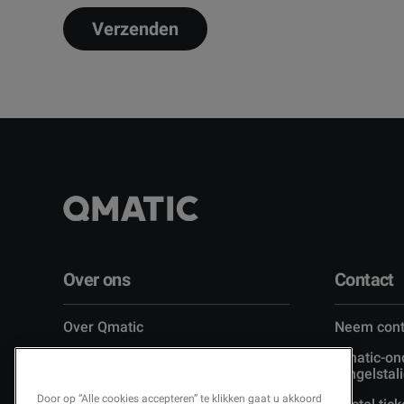
Over ons
Contact
Over Qmatic
Neem cont
Leiderschap (Engelstalig)
Qmatic-on
(Engelstali
Carrière (Engelstalig)
Door op “Alle cookies accepteren” te klikken gaat u akkoord