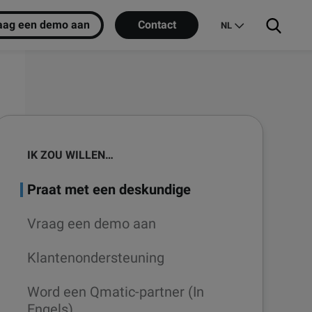
aag een demo aan
Contact
NL
IK ZOU WILLEN…
Praat met een deskundige
Vraag een demo aan
Klantenondersteuning
Word een Qmatic-partner (In
Engels)