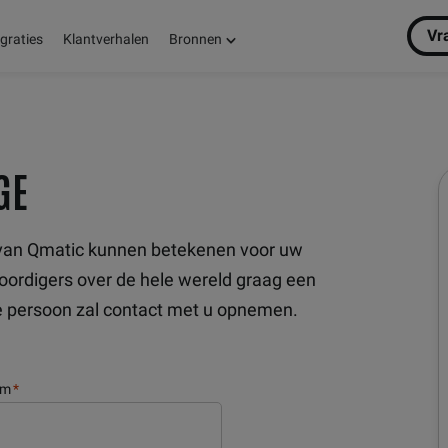
Vr
egraties
Klantverhalen
Bronnen
GE
n van Qmatic kunnen betekenen voor uw
ordigers over de hele wereld graag een
ste persoon zal contact met u opnemen.
am
*