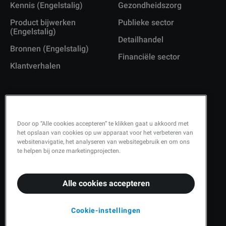
Kennis (Engelstalig)
Gezondheidszorg
Product bijwerken
Publieke sector
(Engelstalig)
Detailhandel
Bronnen (Engelstalig)
Financiële sector
Klantverhalen
Door op “Alle cookies accepteren” te klikken gaat u akkoord met
Copyright © 2026 Q-Matic AB
het opslaan van cookies op uw apparaat voor het verbeteren van
websitenavigatie, het analyseren van websitegebruik en om ons
Privacybeleid (Engelstalig)
te helpen bij onze marketingprojecten.
Kwaliteitsbeleid (Engelstalig)
Beveiliging (Engelstalig)
Alle cookies accepteren
Cookie-instellingen
Cookie-instellingen