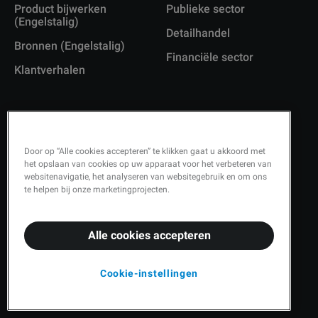
Product bijwerken
Publieke sector
(Engelstalig)
Detailhandel
Bronnen (Engelstalig)
Financiële sector
Klantverhalen
Door op “Alle cookies accepteren” te klikken gaat u akkoord met
Copyright © 2026 Q-Matic AB
het opslaan van cookies op uw apparaat voor het verbeteren van
websitenavigatie, het analyseren van websitegebruik en om ons
Privacybeleid (Engelstalig)
te helpen bij onze marketingprojecten.
Kwaliteitsbeleid (Engelstalig)
Beveiliging (Engelstalig)
Alle cookies accepteren
Cookie-instellingen
Cookie-instellingen