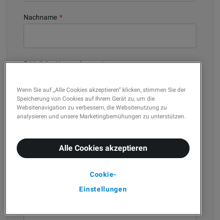
Nachname
*
E-Mail des Unternehmens
*
Wenn Sie auf „Alle Cookies akzeptieren“ klicken, stimmen Sie der
Speicherung von Cookies auf Ihrem Gerät zu, um die
Websitenavigation zu verbessern, die Websitenutzung zu
Unternehmen
*
analysieren und unsere Marketingbemühungen zu unterstützen.
Alle Cookies akzeptieren
Anzahl der Mitarbeiter
*
Cookie-
Einstellungen
Abteilung und Position im Unternehmen
*