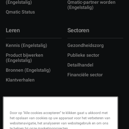
(Engelstalig)
Qmatic-partner worden
(Engelstalig)
Qmatic Status
Leren
Sectoren
Kennis (Engelstalig)
Gezondheidszorg
Product bijwerken
Publieke sector
(Engelstalig)
Detailhandel
Bronnen (Engelstalig)
Financiële sector
Klantverhalen
Door op “Alle cookies accepteren” te klikken gaat u akkoord met
Copyright © 2026 Q-Matic AB
het opslaan van cookies op uw apparaat voor het verbeteren van
websitenavigatie, het analyseren van websitegebruik en om ons
Privacybeleid (Engelstalig)
te helpen bij onze marketingprojecten.