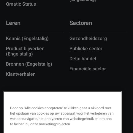
Qmatic Status
Leren
Sectoren
Kennis (Engelstalig)
Gezondheidszorg
Product bijwerken
Publieke sector
(Engelstalig)
Detailhandel
Bronnen (Engelstalig)
Financiële sector
Klantverhalen
Door op “Alle cookies accepteren” te klikken gaat u akkoord met
Copyright © 2026 Q-Matic AB
het opslaan van cookies op uw apparaat voor het verbeteren van
websitenavigatie, het analyseren van websitegebruik en om ons
Privacybeleid (Engelstalig)
te helpen bij onze marketingprojecten.
Kwaliteitsbeleid (Engelstalig)