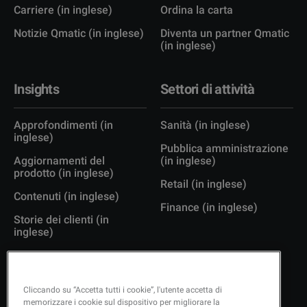
Carriere (in inglese)
Ordina la carta
Notizie Qmatic (in inglese)
Diventa un partner Qmatic
(in inglese)
Insights
Settori di attività
Approfondimenti (in
Sanità (in inglese)
inglese)
Pubblica amministrazione
Aggiornamenti del
(in inglese)
prodotto (in inglese)
Retail (in inglese)
Contenuti (in inglese)
Finance (in inglese)
Storie dei clienti (in
inglese)
Cliccando su “Accetta tutti i cookie”, l'utente accetta di
memorizzare i cookie sul dispositivo per migliorare la