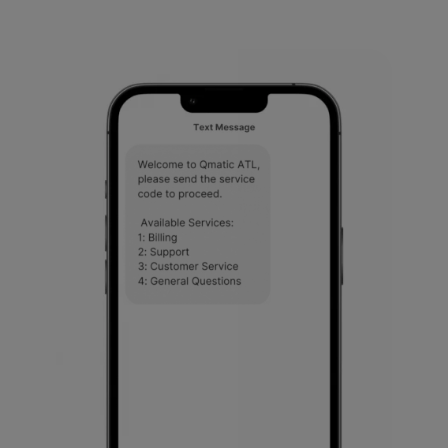
Una volta che i clienti si sono
Quando è il loro turno di essere
uniti alla coda, possono
serviti, i clienti riceveranno
aspettare dove vogliono e
un'altra notifica. Potranno quindi
seguire l'andamento della coda
recarsi al punto di servizio per