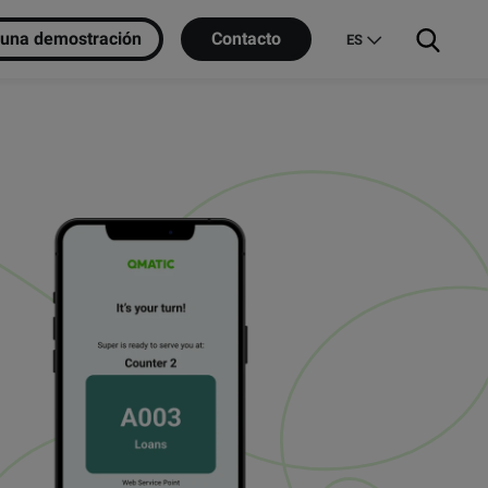
e una demostración
Contacto
ES