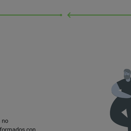
s
no
informados con