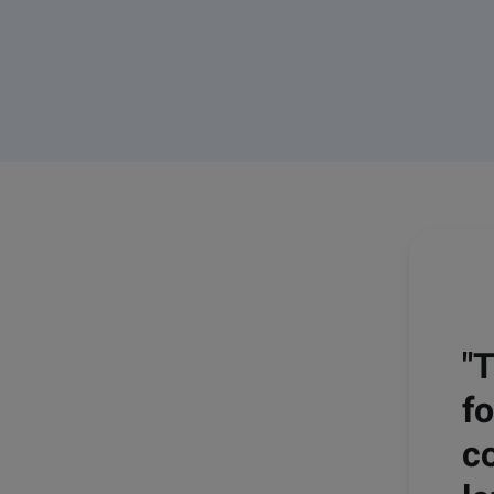
"T
fo
c