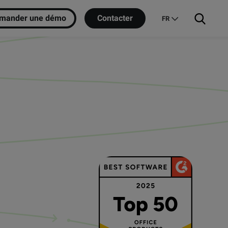
mander une démo
Contacter
FR