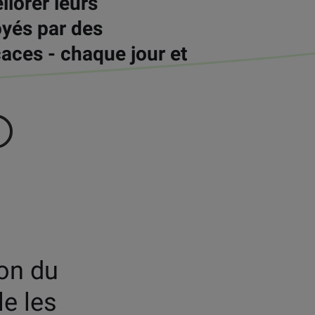
liorer leurs
oyés par des
icaces
- chaque jour et
ion du
le les