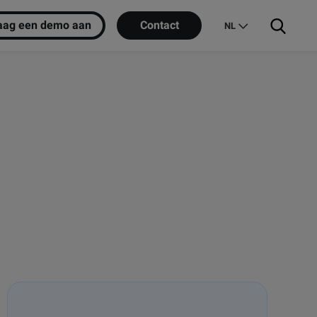
aag een demo aan
Contact
NL