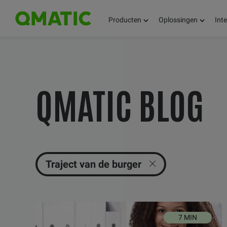
Producten
Oplossingen
Int
BLIJF OP DE
QMATIC BLOG
HOOGTE VAN
GEDACHTEN,
Traject van de burger
FEITEN EN
7 MIN