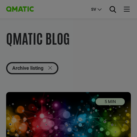
SV
QMATIC BLOG
Archive listing
5 MIN