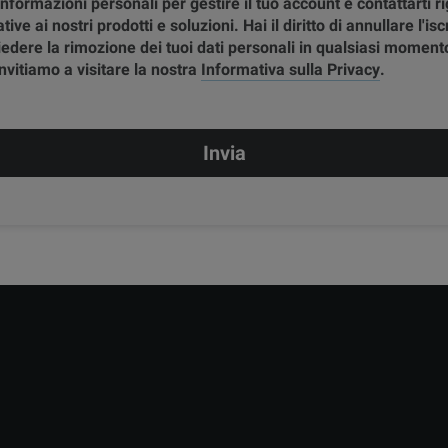
 informazioni personali per gestire il tuo account e contattarti r
ive ai nostri prodotti e soluzioni. Hai il diritto di annullare l'isc
hiedere la rimozione dei tuoi dati personali in qualsiasi momento
invitiamo a visitare la nostra
Informativa sulla Privacy
.