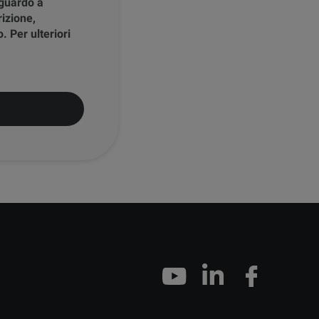
iguardo a
rizione,
. Per ulteriori