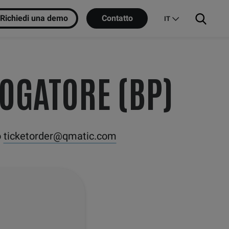
Richiedi una demo
Contatto
IT
ROGATORE (BP)
o
ticketorder@qmatic.com