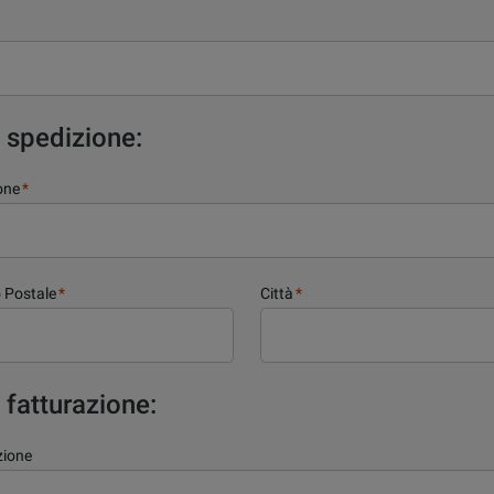
i spedizione:
ione
*
 Postale
*
Città
*
i fatturazione:
zione